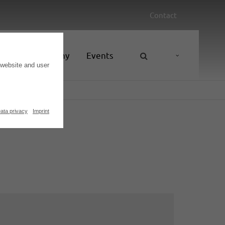
Contact
nces
Company
Events
 website and user
ata privacy
Imprint