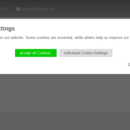
37-0
info@itb-pim.de
ttings
Home
Solutions
Software products
Refere
n our website. Some cookies are essential, while others help us improve our
accept all Cookies
individual Cookie-Settings
D