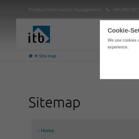
Product-Information-Management
+49 2842 927
Cookie-Se
We use cookies o
experience.
Site map
Sitemap
Home