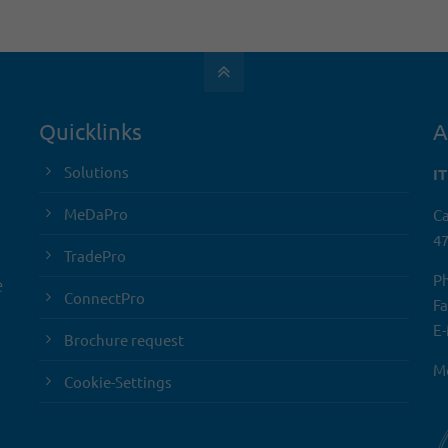
Quicklinks
A
Solutions
I
MeDaPro
Ca
47
TradePro
Ph
e
ConnectPro
Fa
E-
Brochure request
Mo
Cookie-Settings