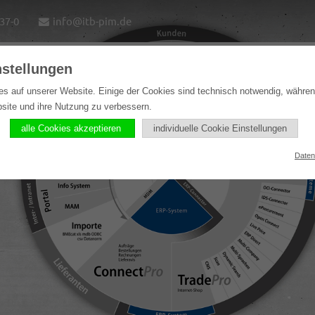
37-0
info@itb-pim.de
nstellungen
ome
Lösungen
Softwareprodukte
Referenzen
es auf unserer Website. Einige der Cookies sind technisch notwendig, währe
bsite und ihre Nutzung zu verbessern.
alle Cookies akzeptieren
individuelle Cookie Einstellungen
Daten