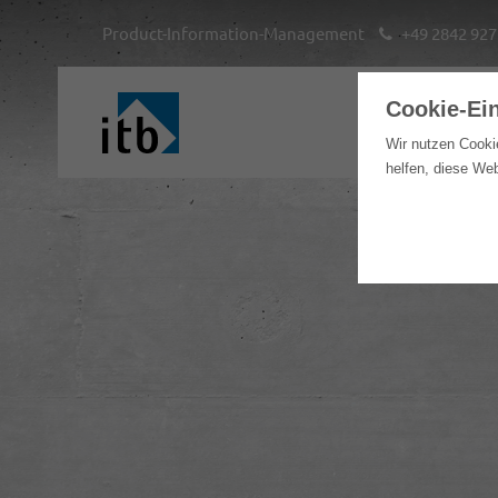
Product-Information-Management
+49 2842 927
Cookie-Ei
H
Wir nutzen Cooki
helfen, diese We