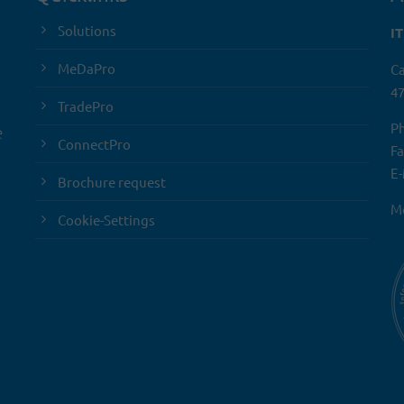
Solutions
I
MeDaPro
Ca
47
TradePro
Ph
e
ConnectPro
Fa
E-
Brochure request
Mo
Cookie-Settings