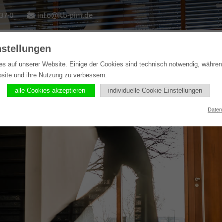
37-0
info@itb-pim.de
nstellungen
ome
Lösungen
Softwareprodukte
Referenzen
es auf unserer Website. Einige der Cookies sind technisch notwendig, währe
bsite und ihre Nutzung zu verbessern.
alle Cookies akzeptieren
individuelle Cookie Einstellungen
Daten