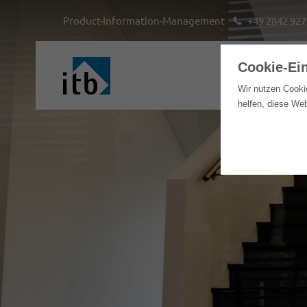
Product-Information-Management
+49 2842 927
Cookie-Ei
H
Wir nutzen Cooki
helfen, diese We