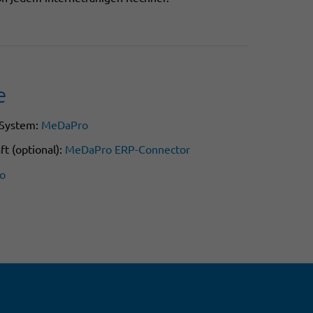
e
-System:
MeDaPro
t (optional):
MeDaPro ERP-Connector
ro