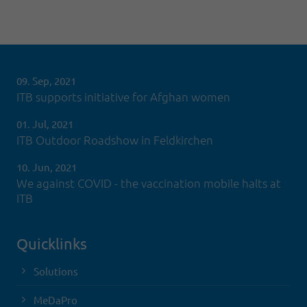
09. Sep, 2021
ITB supports initiative for Afghan women
01. Jul, 2021
ITB Outdoor Roadshow in Feldkirchen
10. Jun, 2021
We against COVID - the vaccination mobile halts at
ITB
Quicklinks
Solutions
MeDaPro