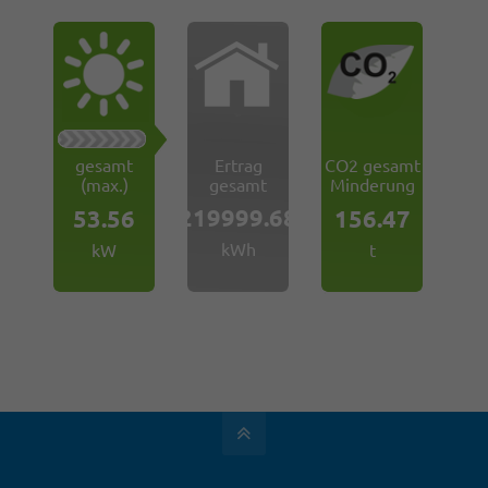
gesamt
Ertrag
CO2 gesamt
(max.)
gesamt
Minderung
219999.68
53.56
156.47
kWh
kW
t