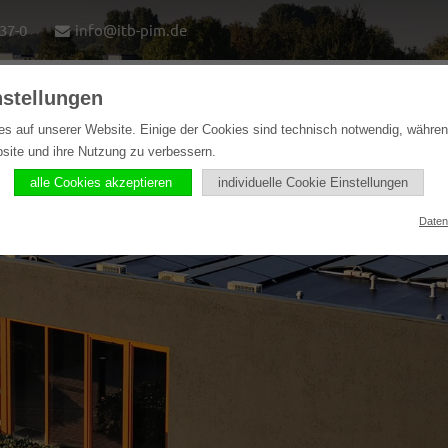
37-0
info@itb-pim.de
nstellungen
ome
Lösungen
Softwareprodukte
Referenzen
es auf unserer Website. Einige der Cookies sind technisch notwendig, währe
bsite und ihre Nutzung zu verbessern.
alle Cookies akzeptieren
individuelle Cookie Einstellungen
Daten