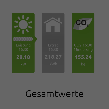
Leistung
Ertrag
CO2 16:30
16:30
16:30
Minderung
218.27
28.18
155.24
kWh
kW
kg
Gesamtwerte