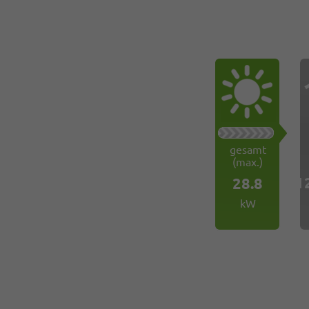
gesamt
(max.)
1
28.8
kW