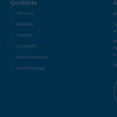
Quicklinks
A
Solutions
I
MeDaPro
Ca
47
TradePro
Ph
e
ConnectPro
Fa
E-
Brochure request
Mo
Cookie-Settings