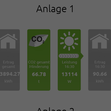
Anlage 1
Ertrag
CO2 gesamt
Leistung
Ertrag
gesamt
Minderung
16:30
16:30
3894.27
90.66
66.78
13114
kWh
kWh
t
W