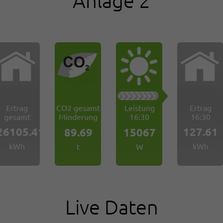
Anlage 2
Ertrag
CO2 gesamt
Leistung
Ertrag
gesamt
Minderung
16:30
16:30
26105.41
127.61
89.69
15067
kWh
kWh
t
W
Live Daten