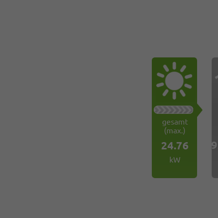
gesamt
(max.)
9
24.76
kW