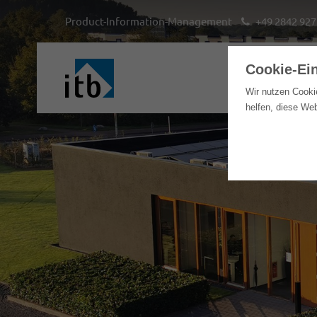
Product-Information-Management
+49 2842 927
Cookie-Ei
H
Wir nutzen Cooki
helfen, diese We